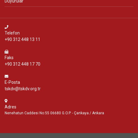
Duyurular
Telefon
+90 312 448 13 11
Faks
+90 312 448 17 70
E-Posta
tskdv@tskdv.org.tr
Adres
Nenehatun Caddesi No:55 06680 G.O.P. - Çankaya / Ankara