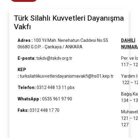
Türk Silahlı Kuvvetleri Dayanışma
Vakfı
Adres :
100 Yıl Mah. Nenehatun Caddesi No:55
DAHİLİ
06680 G.O.P. - Çankaya / ANKARA
NUMAR
E-posta:
tskdv@tskdv.org.tr
Per. ve İd.
117 – 1
KEP
:
turksilahlikuvvetleridayanismavakfi@hs01.kep.tr
Yardım İş
122 – 1
Telefon:
0312 448 13 11 pbx
Bağış Kay
WhatsApp :
0535 961 97 90
134 – 1
Faks:
0312 448 17 70
Muhase
121 – 12
127