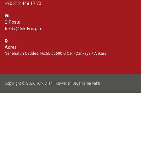
+90 312 448 17 70
E-Posta
tskdv@tskdv.org.tr
Adres
Nenehatun Caddesi No:55 06680 G.O.P. - Çankaya / Ankara
Copyright © 2026
Türk Silahlı Kuvvetleri Dayanışma Vakfı