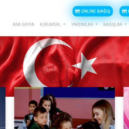
ONLINE BAĞIŞ
ANA SAYFA
KURUMSAL
YARDIMLAR
BAĞIŞLAR