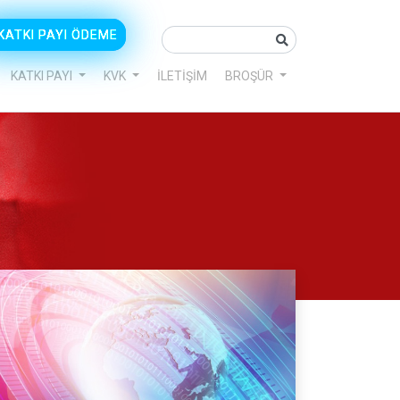
KATKI PAYI ÖDEME
KATKI PAYI
KVK
İLETİŞİM
BROŞÜR