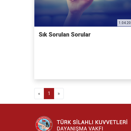
1.04.2
Sık Sorulan Sorular
Previous
(current)
Next
«
1
»