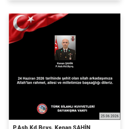
25.06.2026
P.Asb.Kd.Bçvş. Kenan ŞAHİN