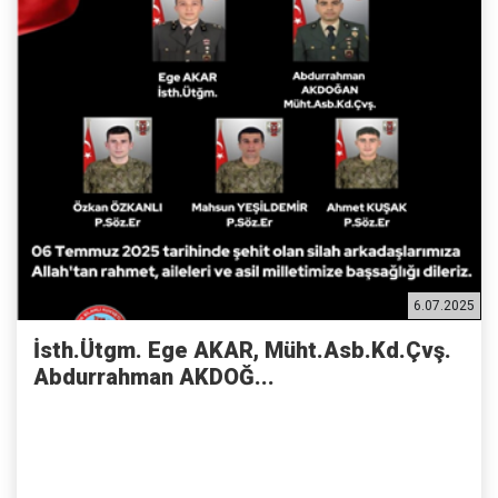
6.07.2025
İsth.Ütgm. Ege AKAR, Müht.Asb.Kd.Çvş.
Abdurrahman AKDOĞ...