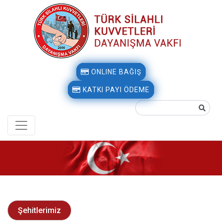
ONLINE BAĞIŞ
KATKI PAYI ÖDEME
Şehitlerimiz