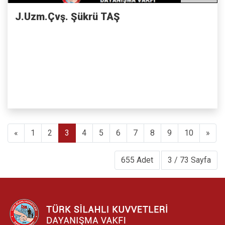
J.Uzm.Çvş. Şükrü TAŞ
Previous
(current)
Nex
«
1
2
3
4
5
6
7
8
9
10
»
655 Adet
3 / 73 Sayfa