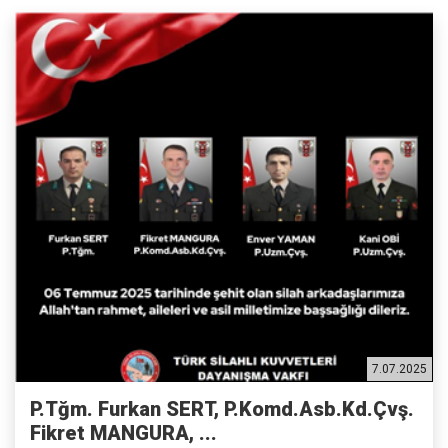
7.07.2025
P.Tğm. Furkan SERT, P.Komd.Asb.Kd.Çvş.
Fikret MANGURA, ...